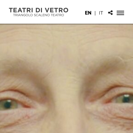
EN
|
IT