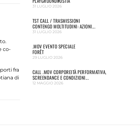
PLAYGROUND#OSTIA
31 LUGLIO 2026
TST CALL / TRASMISSIONI
CONTENGO MOLTITUDINI: AZIONI...
31 LUGLIO 2026
to.
.MOV EVENTO SPECIALE
e co-
FORÊT
29 LUGLIO 2026
orti fra
CALL .MOV CORPOREITÀ PERFORMATIVA,
SCREENDANCE E CONDIZIONI...
otiana di
12 MAGGIO 2026