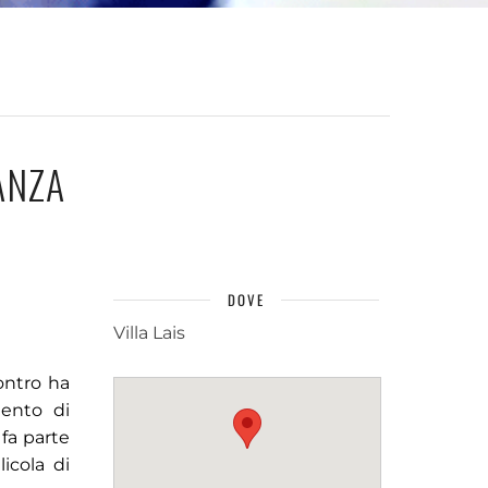
ANZA
DOVE
Villa Lais
contro ha
mento di
fa parte
icola di