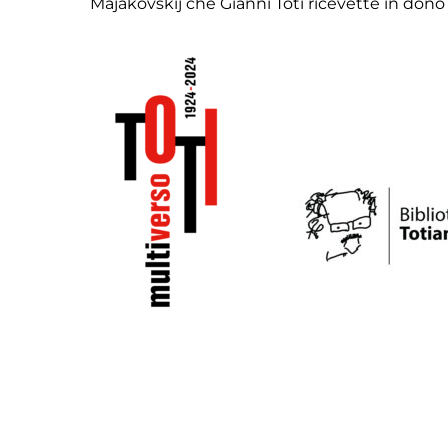
Majakovskij che Gianni Toti ricevette in dono da