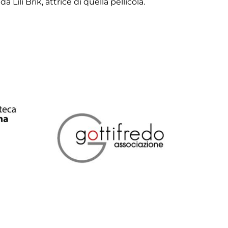
 Lili Brik, attrice di quella pellicola.