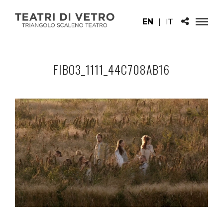
EN
|
IT
FIBO3_1111_44C708AB16