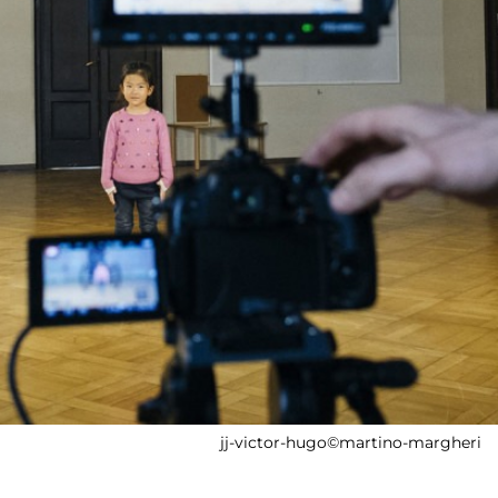
jj-victor-hugo©martino-margheri