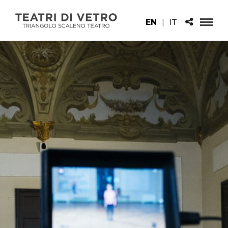
EN
|
IT