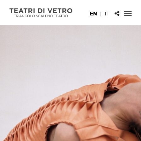
EN
|
IT