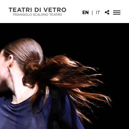
EN
|
IT