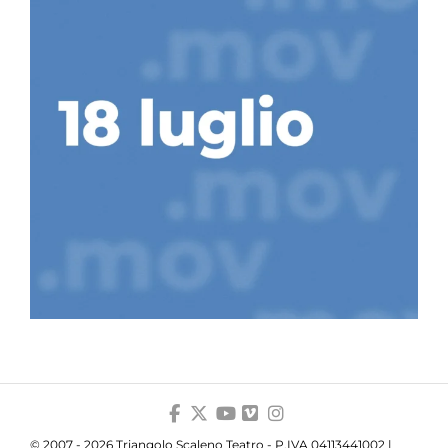
© 2007 - 2026 Triangolo Scaleno Teatro - P.IVA 04113441002 |