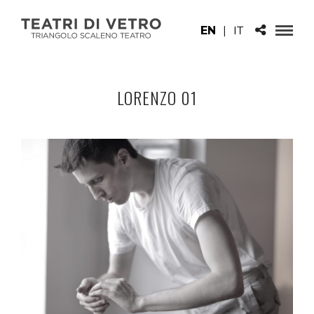
EN
|
IT
LORENZO 01