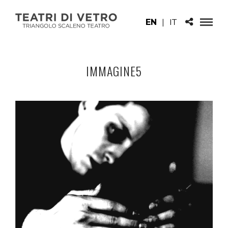
EN
|
IT
IMMAGINE5