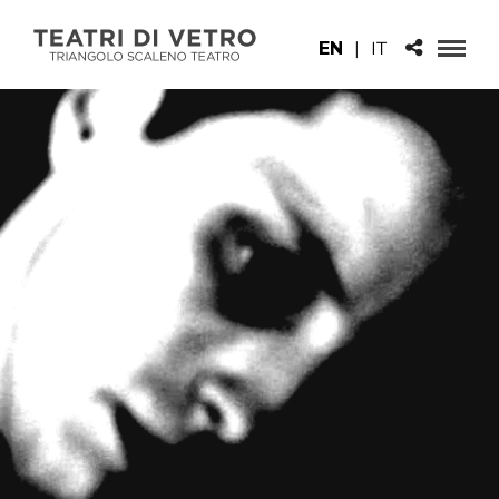
EN
|
IT