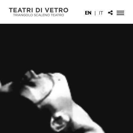
EN
|
IT