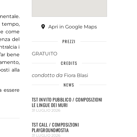
amentale.
e tempo,
Apri in Google Maps
ale come
enza del
PREZZI
tralcia i
GRATUITO
 far bene
tamento,
CREDITS
sti alla
condotto da
Fiora Blasi
NEWS
a essere
TST INVITO PUBBLICO / COMPOSIZIONI
LE LINGUE DEI MURI
31 LUGLIO 2026
TST CALL / COMPOSIZIONI
PLAYGROUND#OSTIA
31 LUGLIO 2026