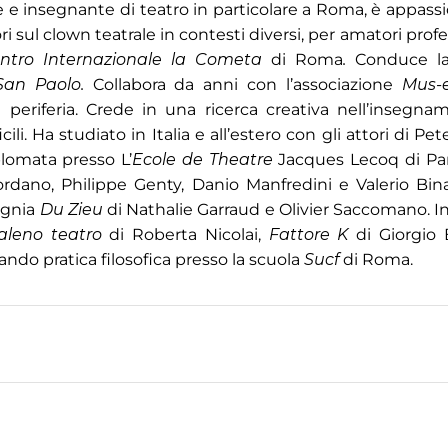
ce e insegnante di teatro in particolare a Roma, è appass
sul clown teatrale in contesti diversi, per amatori profe
entro Internazionale la
Cometa
di Roma
.
Conduce la
San Paolo.
Collabora da anni con l’associazione
Mus-
 periferia. Crede in una ricerca creativa nell’insegna
cili. Ha studiato in Italia e all’estero con gli attori di Pe
plomata presso L’
Ecole de Theatre
Jacques Lecoq di Pari
ordano, Philippe Genty, Danio Manfredini e Valerio Bin
agnia
Du Zieu
di Nathalie Garraud e Olivier Saccomano. In 
caleno teatro
di Roberta Nicolai,
Fattore K
di Giorgio 
ando pratica filosofica presso la scuola
Sucf
di Roma.