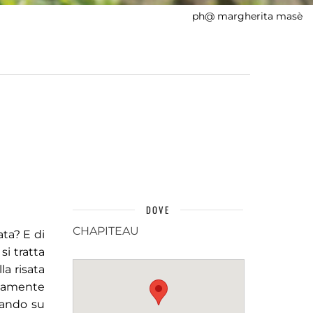
ph@ margherita masè
DOVE
CHAPITEAU
ata? E di
si tratta
la risata
itamente
rando su