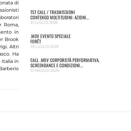
ionata di
ssionisti
TST CALL / TRASMISSIONI
CONTENGO MOLTITUDINI: AZIONI...
boratori
31 LUGLIO 2026
e
Roma,
mento in
.MOV EVENTO SPECIALE
ter Brook
FORÊT
gi. Altri
29 LUGLIO 2026
asco. Ha
CALL .MOV CORPOREITÀ PERFORMATIVA,
Italia in
SCREENDANCE E CONDIZIONI...
Barberio
12 MAGGIO 2026