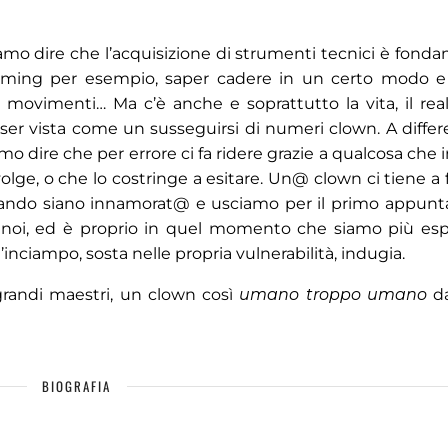
iamo dire che l’acquisizione di strumenti tecnici è fond
 timing per esempio, saper cadere in un certo modo 
ei movimenti… Ma c’è anche e soprattutto la vita, il re
ser vista come un susseguirsi di numeri clown. A differ
 dire che per errore ci fa ridere grazie a qualcosa che in
olge, o che lo costringe a esitare. Un@ clown ci tiene a
 quando siano innamorat@ e usciamo per il primo appun
di noi, ed è proprio in quel momento che siamo più espo
on l’inciampo, sosta nelle propria vulnerabilità, indugia.
grandi maestri, un clown così
umano troppo umano
d
BIOGRAFIA