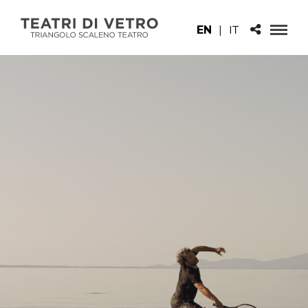
EN
|
IT