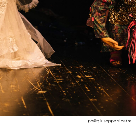
ph©giuseppe sinatra