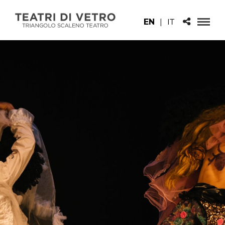
EN
|
IT