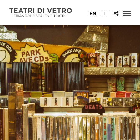
EN
|
IT