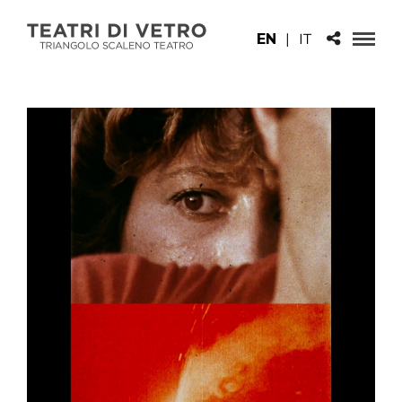
EN
|
IT