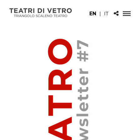
EN
|
IT