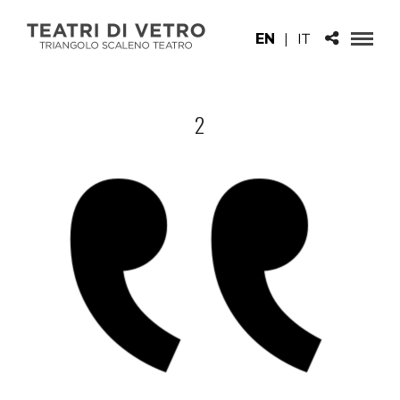
EN
|
IT
2