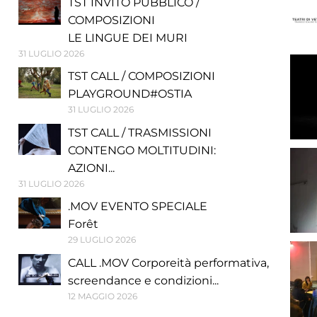
TST INVITO PUBBLICO /
COMPOSIZIONI
LE LINGUE DEI MURI
31 LUGLIO 2026
TST CALL / COMPOSIZIONI
PLAYGROUND#OSTIA
31 LUGLIO 2026
TST CALL / TRASMISSIONI
CONTENGO MOLTITUDINI:
AZIONI...
31 LUGLIO 2026
.MOV EVENTO SPECIALE
Forêt
29 LUGLIO 2026
CALL .MOV Corporeità performativa,
screendance e condizioni...
12 MAGGIO 2026