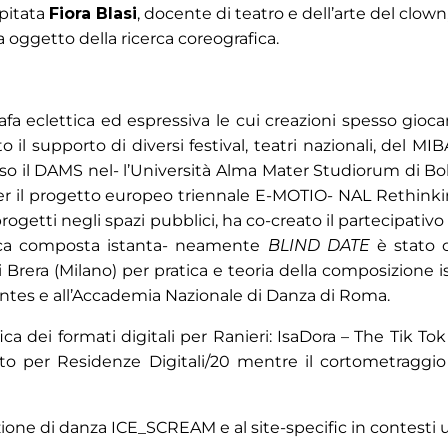
spitata
Fiora Blasi
, docente di teatro e dell’arte del clow
 oggetto della ricerca coreografica.
a eclettica ed espressiva le cui creazioni spesso giocano
vuto il supporto di diversi festival, teatri nazionali, del
sso il DAMS nel- l’Università Alma Mater Studiorum di B
er il progetto europeo triennale E-MOTIO- NAL Rethinki
 progetti negli spazi pubblici, ha co-creato il partecipativ
ica composta istanta- neamente
BLIND DATE
è stato 
i Brera (Milano) per pratica e teoria della composizione 
ntes e all’Accademia Nazionale di Danza di Roma.
ica dei formati digitali per Ranieri: IsaDora – The Tik Tok
o per Residenze Digitali/20 mentre il cortometraggio 
ione di danza ICE_SCREAM e al site-specific in contesti 