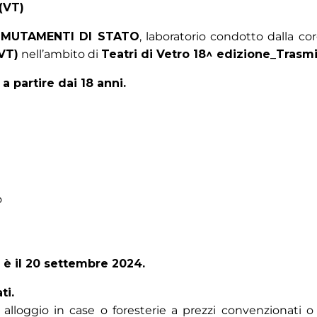
(VT)
 MUTAMENTI DI STATO
, laboratorio condotto dalla co
VT)
nell’ambito di
Teatri di Vetro 18^ edizione_Trasmi
 a partire dai 18 anni.
o
è il 20
settembre
2024
.
ti.
o e alloggio in case o foresterie a prezzi convenziona