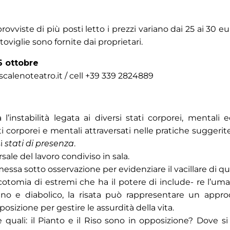
vviste di più posti letto i prezzi variano dai 25 ai 30 e
 stoviglie sono fornite dai proprietari.
6
ottobre
alenoteatro.it / cell +39 339 2824889
 l’instabilità legata ai diversi stati corporei, mentali
ati corporei e mentali attraversati nelle pratiche suggeri
si
stati di presenza
.
sale del lavoro condiviso in sala.
essa sotto osservazione per evidenziare il vacillare di qu
cotomia di estremi che ha il potere di include- re l’uman
vino e diabolico, la risata può rappresentare un appro
sizione per gestire le assurdità della vita.
uali: il Pianto e il Riso sono in opposizione? Dove si 