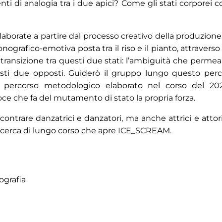
ti di analogia tra i due apici? Come gli stati corporei
 elaborate a partire dal processo creativo della produzi
ografico-emotiva posta tra il riso e il pianto, attraverso
 transizione tra questi due stati: l’ambiguità che permea
sti due opposti. Guiderò il gruppo lungo questo perco
o percorso metodologico elaborato nel corso del 20
oce che fa del mutamento di stato la propria forza.
contrare danzatrici e danzatori, ma anche attrici e attor
a ricerca di lungo corso che apre ICE_SCREAM.
ografia