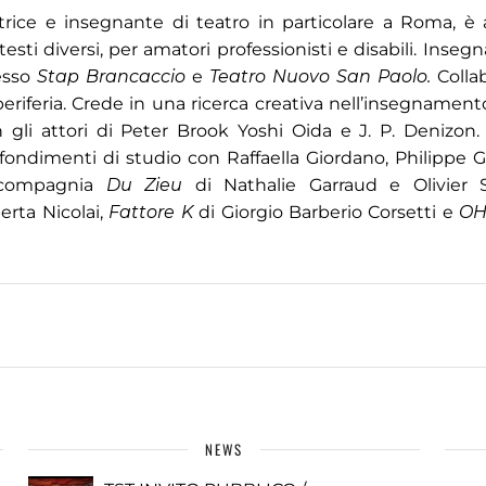
utrice e insegnante di teatro in particolare a Roma, è
esti diversi, per amatori professionisti e disabili. Inseg
esso
Stap Brancaccio
e
Teatro Nuovo San Paolo.
Collab
riferia. Crede in una ricerca creativa nell’insegnamento
o con gli attori di Peter Brook Yoshi Oida e J. P. Denizo
ofondimenti di studio con Raffaella Giordano, Philippe 
a compagnia
Du Zieu
di Nathalie Garraud e Olivier 
erta Nicolai,
Fattore K
di Giorgio Barberio Corsetti e
OH
NEWS