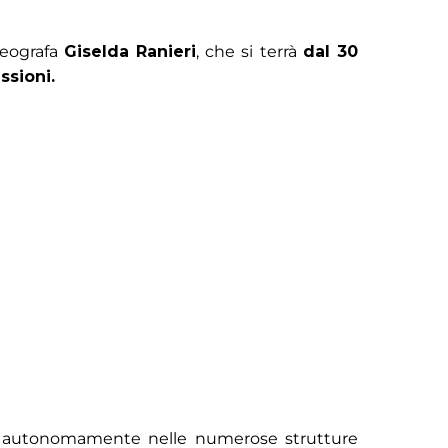
reografa
Giselda Ranieri
, che si terrà
dal 30
ssioni.
ti o autonomamente nelle numerose strutture