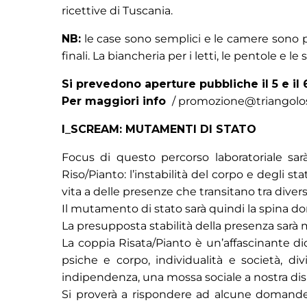
ricettive di Tuscania.
NB:
le case sono semplici e le camere sono pro
finali. La biancheria per i letti, le pentole e le
Si prevedono aperture pubbliche il 5
e il 
Per maggiori info
/ promozione@triangolosc
I_SCREAM: MUTAMENTI DI STATO
Focus di questo percorso laboratoriale sarà
Riso/Pianto: l’instabilità del corpo e degli st
vita a delle presenze che transitano tra diver
Il mutamento di stato sarà quindi la spina dor
La presupposta stabilità della presenza sarà m
La coppia Risata/Pianto è un’affascinante di
psiche e corpo, individualità e società, di
indipendenza, una mossa sociale a nostra dispo
Si proverà a rispondere ad alcune domande q