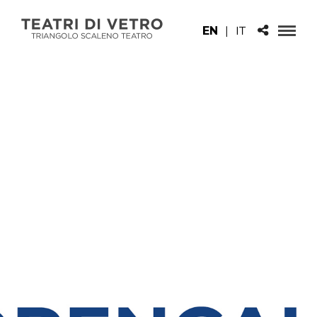
EN
|
IT