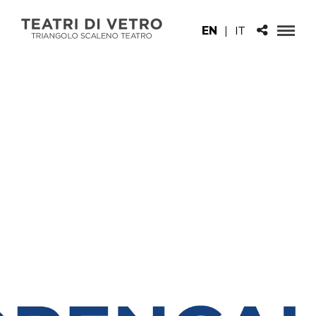
EN
|
IT