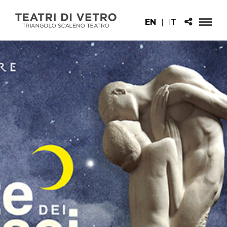
EN
|
IT