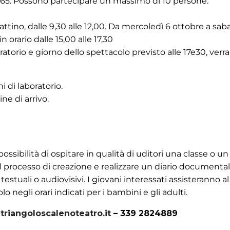
r 65. Possono partecipare un massimo di 10 persone.
tino, dalle 9,30 alle 12,00. Da mercoledì 6 ottobre a sab
n orario dalle 15,00 alle 17,30
ratorio e giorno dello spettacolo previsto alle 17e30, ver
ni di laboratorio.
ne di arrivo.
ssibilità di ospitare in qualità di uditori una classe o u
l processo di creazione e realizzare un diario documenta
 testuali o audiovisivi. I giovani interessati assisteranno al
o negli orari indicati per i bambini e gli adulti.
triangoloscalenoteatro.it
– 339 2824889