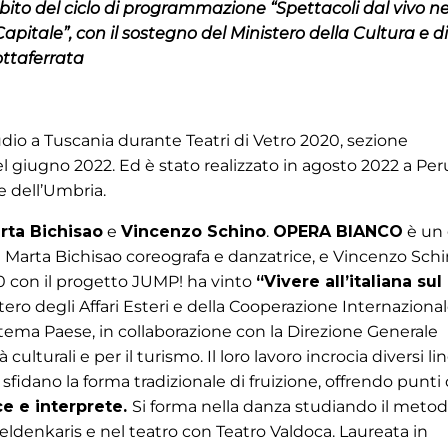
ito del ciclo di programmazione “Spettacoli dal vivo ne
pitale”, con il sostegno del
Ministero della Cultura
e d
ttaferrata
udio a Tuscania durante Teatri di Vetro 2020, sezione
 giugno 2022. Ed è stato realizzato in agosto 2022 a Per
e dell’Umbria.
rta Bichisao
e
Vincenzo Schino
.
OPERA BIANCO
è un
da Marta Bichisao coreografa e danzatrice, e Vincenzo Sch
20 con il progetto JUMP! ha vinto
“Vivere all’italiana sul
ro degli Affari Esteri e della Cooperazione Internazional
tema Paese, in collaborazione con la Direzione Generale
 culturali e per il turismo. Il loro lavoro incrocia diversi l
fidano la forma tradizionale di fruizione, offrendo punti d
ce e interprete.
Si forma nella danza studiando il meto
ldenkaris e nel teatro con Teatro Valdoca. Laureata in