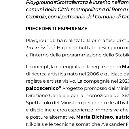
Playground#Grottaferrata è inserito nell’amb
comuni della Città metropolitana di Roma Ca
Capitale
, con il patrocinio del
Comune di Gro
PRECEDENTI ESPERIENZE
Playground# ha realizzato la prima fase di st
Trasmissioni
. Ha poi debuttato a Bergamo nel
all’interno della programmazione dello Stabil
Il concept, la coreografia e la regia sono di
Ma
di ricerca artistica nato nel 2006 e guidato 
regista e artista visivo. La compagnia nel 20
palcoscenico”
Progetto promosso dal Ministe
Direzione Generale per la Promozione del Sis
Spettacolo del Ministero per i beni e le attività
e discipline e crea esperienze immersive che s
e posture alternative.
Marta Bichisao, autri
Nikolais e le tecniche somatiche Alexander Fe