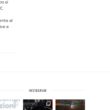
po si
C.
ente al
ive e
INSTAGRAM