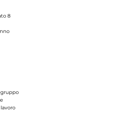
ato 8
ranno
n gruppo
le
 lavoro