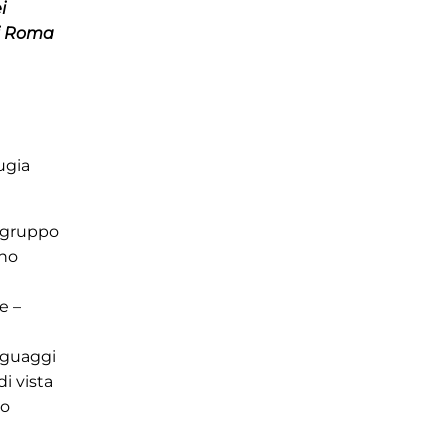
i
i
Roma
ugia
 gruppo
ino
e –
inguaggi
i vista
do