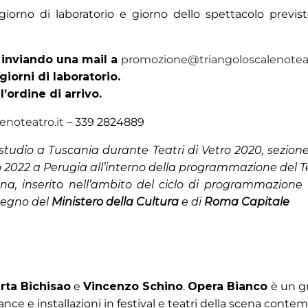
giorno di laboratorio e giorno dello spettacolo previst
o inviando una mail a
promozione@triangoloscalenoteat
giorni di laboratorio.
’ordine di arrivo.
noteatro.it
– 339 2824889
 studio a Tuscania durante Teatri di Vetro 2020, sezio
sto 2022 a Perugia all’interno della programmazione del 
na, inserito nell’ambito del ciclo di programmazione 
stegno del
Ministero della Cultura
e di
Roma Capitale
rta Bichisao
e
Vincenzo Schino
.
Opera Bianco
è un g
nce e installazioni in festival e teatri della scena conte