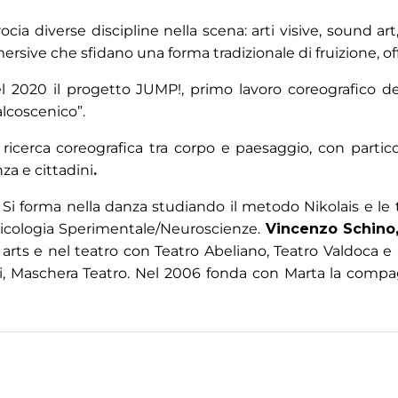
a diverse discipline nella scena: arti visive, sound art
rsive che sfidano una forma tradizionale di fruizione, off
l 2020 il progetto JUMP!, primo lavoro coreografico d
palcoscenico”.
ricerca coreografica tra corpo e paesaggio, con partic
za e cittadini
.
.
Si forma nella danza studiando il metodo Nikolais e l
Psicologia Sperimentale/Neuroscienze.
Vincenzo Schino, 
arts e nel teatro con Teatro Abeliano, Teatro Valdoca e S
i, Maschera Teatro. Nel 2006 fonda con Marta la compag