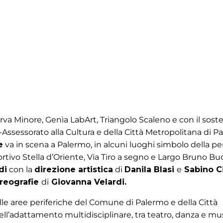
rva Minore, Genìa LabArt, Triangolo Scaleno
e
con il sost
o-Assessorato alla Cultura e della Città Metropolitana di P
e
va in scena a Palermo, in alcuni luoghi simbolo della per
ivo Stella d’Oriente, Via Tiro a segno e Largo Bruno Buo
di
con la
direzione artistica
di
Danila Blasi
e
Sabino Civ
reografie
di
Giovanna Velardi.
elle aree periferiche del Comune di Palermo e della Città
ell’adattamento multidisciplinare, tra teatro, danza e mus