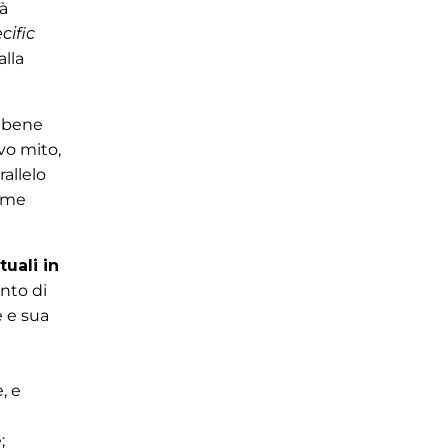
tà
cific
alla
ebbene
vo mito,
rallelo
come
tuali in
onto di
e e sua
, e
;