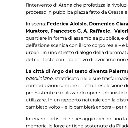
l’intervento di Atena che profetizza la rivoluzi
processo in pubblica piazza fatto da Oreste e dai
In scena:
Federica Aloisio, Domenico Ciara
Muratore, Francesco G. A. Raffaele,
Valer
quartiere in forma di assemblea pubblica, e d
dell’azione scenica con il loro corpo reale – 
urbani, in uno stretto dialogo della drammatur
del contesto con l’obiettivo di evocarne non sol
La città di Argo del testo diventa Palerm
pasoliniano,
stratificato nelle sue trasformaz
contraddizioni sempre in atto. L’esplosione de
preesistente e realizzando opere urbanistic
utilizzare. In un rapporto naturale con la distru
cambiato volto – e lo cambierà ancora – per r
Interventi artistici e paesaggio raccontano la me
memoria, le forze antiche sostenute da Pilade 