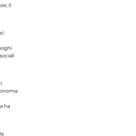
e; il
el
luoghi
sociali
i
economia
ia ha
da