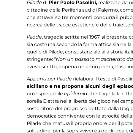
Pilade
di
Pier Paolo Pasolini,
realizzato da u
cittadine della Periferia sud di Palermo, com
che attraverso tre momenti condurrà il pubblico
ricerca delle tracce estetiche e delle traietto
Pilade
, tragedia scritta nel 1967, si presenta
sia costruita secondo la forma attica sia nell
quello di Pilade, consustanziale alla storia it
stringente: “
Non un passato mascherato da
aveva scritto, appena un anno prima, Pasolin
Appunti per Pilade
rielabora il testo di Pasol
siciliano e ne propone alcuni degli episod
un’inspiegabile
epidemia
che flagella la citt
sorella Elettra nella libertà del gioco nel camp
sostenitore del progresso dettato dalla Ragi
democratica connivente con le atrocità della b
Pilade che matura il proprio orrore per il pote
solitudine, per la sopravvivenza degli ideali