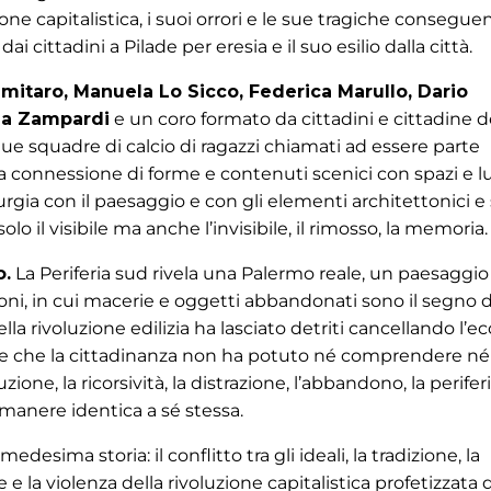
one capitalistica, i suoi orrori e le sue tragiche conseguenz
 cittadini a Pilade per eresia e il suo esilio dalla città.
mitaro, Manuela Lo Sicco, Federica Marullo, Dario
ia Zampardi
e un coro formato da cittadini e cittadine d
ue squadre di calcio di ragazzi chiamati ad essere parte
e la connessione di forme e contenuti scenici con spazi e 
gia con il paesaggio e con gli elementi architettonici e 
o il visibile ma anche l’invisibile, il rimosso, la memoria.
o.
La Periferia sud rivela una Palermo reale, un paesaggio
ioni, in cui macerie e oggetti abbandonati sono il segno d
lla rivoluzione edilizia ha lasciato detriti cancellando l’
he che la cittadinanza non ha potuto né comprendere né
zione, la ricorsività, la distrazione, l’abbandono, la perifer
imanere identica a sé stessa.
desima storia: il conflitto tra gli ideali, la tradizione, la
e la violenza della rivoluzione capitalistica profetizzata 