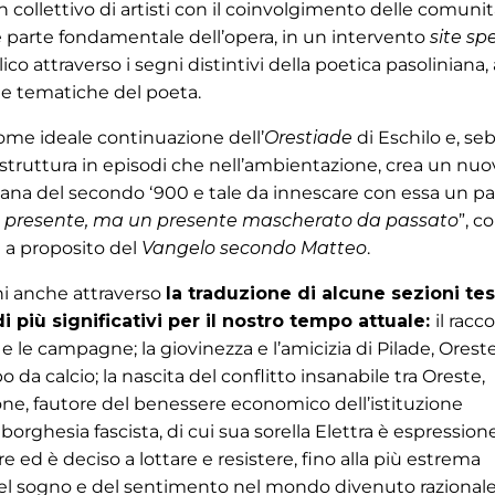
n collettivo di artisti con il coinvolgimento delle comuni
e parte fondamentale dell’opera, in un intervento
site spe
 attraverso i segni distintivi della poetica pasoliniana, 
rie tematiche del poeta.
 come ideale continuazione dell’
Orestiade
di Eschilo e, s
a struttura in episodi che nell’ambientazione, crea un nuo
aliana del secondo ‘900 e tale da innescare con essa un pa
 presente, ma un presente mascherato da passato
”, 
i a proposito del
Vangelo secondo Matteo
.
ini anche attraverso
la traduzione di alcune sezioni tes
i più significativi per il nostro tempo attuale:
il racc
à e le campagne; la giovinezza e l’amicizia di Pilade, Orest
o da calcio; la nascita del conflitto insanabile tra Oreste,
one, fautore del benessere economico dell’istituzione
orghesia fascista, di cui sua sorella Elettra è espressione
re ed è deciso a lottare e resistere, fino alla più estrema
, del sogno e del sentimento nel mondo divenuto razionale