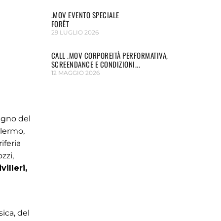
.MOV EVENTO SPECIALE
FORÊT
29 LUGLIO 2026
CALL .MOV CORPOREITÀ PERFORMATIVA,
SCREENDANCE E CONDIZIONI...
12 MAGGIO 2026
egno del
alermo,
iferia
zzi,
illeri,
ica, del