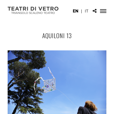
EN
|
IT
AQUILONI 13