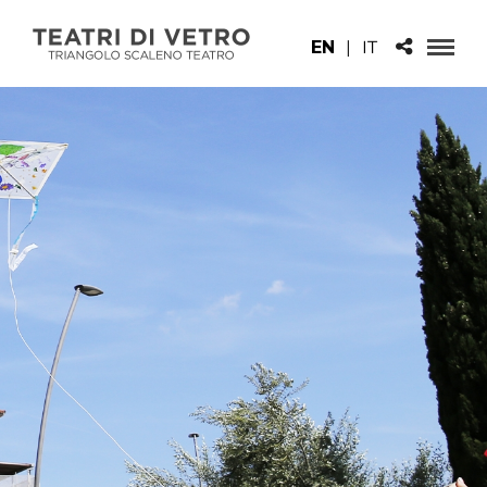
EN
|
IT