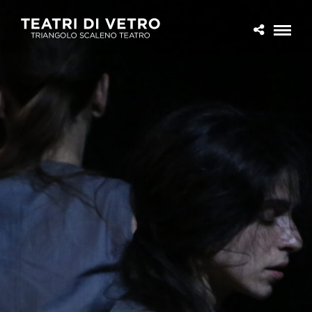
EN
|
IT