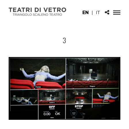
EN
|
IT
3