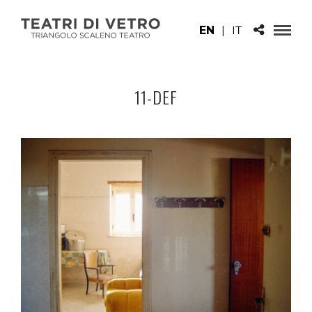
EN
|
IT
11-DEF