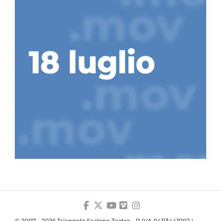
© 2007 - 2026 Triangolo Scaleno Teatro - P.IVA 04113441002 |