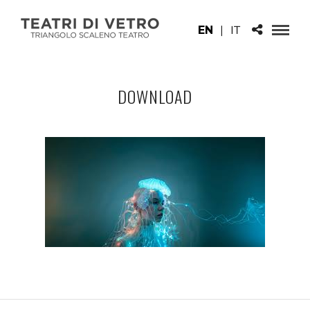
EN
|
IT
DOWNLOAD