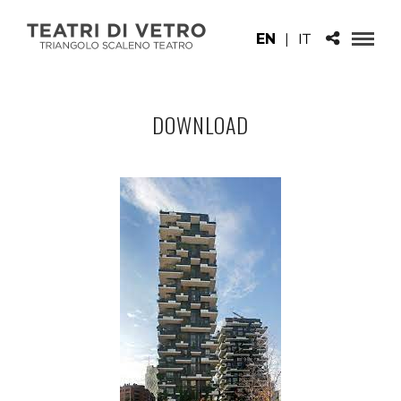
EN
|
IT
DOWNLOAD