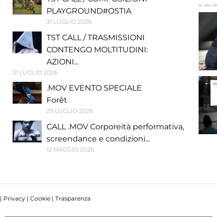
PLAYGROUND#OSTIA
31 LUGLIO 2026
TST CALL / TRASMISSIONI
CONTENGO MOLTITUDINI:
AZIONI...
31 LUGLIO 2026
.MOV EVENTO SPECIALE
Forêt
29 LUGLIO 2026
CALL .MOV Corporeità performativa,
screendance e condizioni...
12 MAGGIO 2026
 |
Privacy
|
Cookie
|
Trasparenza