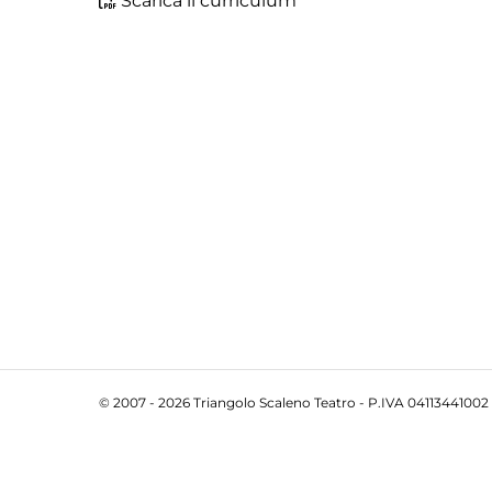
Scarica il curriculum
© 2007 - 2026 Triangolo Scaleno Teatro - P.IVA 04113441002