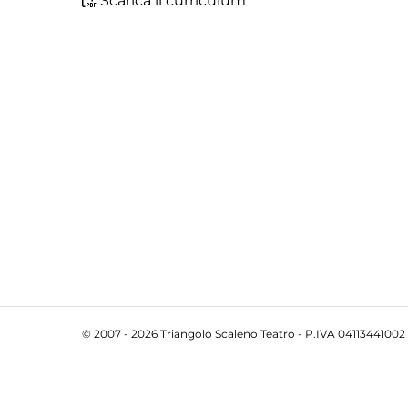
Scarica il curriculum
© 2007 - 2026 Triangolo Scaleno Teatro - P.IVA 04113441002