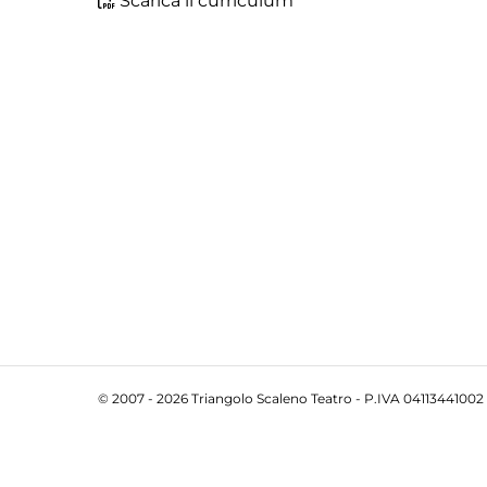
Scarica il curriculum
© 2007 - 2026 Triangolo Scaleno Teatro - P.IVA 04113441002