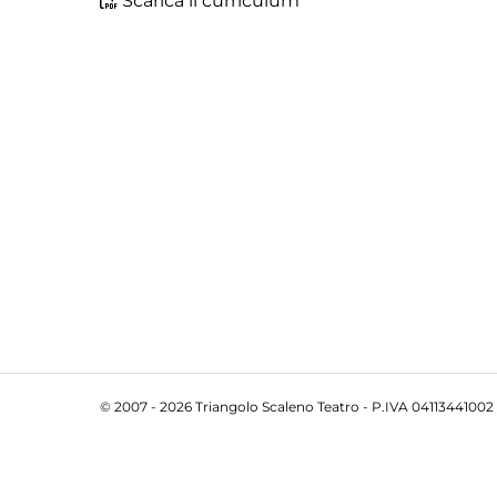
Scarica il curriculum
© 2007 - 2026 Triangolo Scaleno Teatro - P.IVA 04113441002