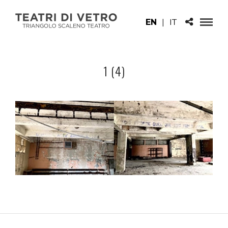
EN
|
IT
1 (4)