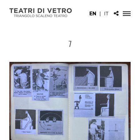
EN
|
IT
7