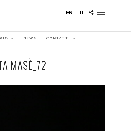
EN
|
IT
VIO
NEWS
CONTATTI
A MASÈ_72