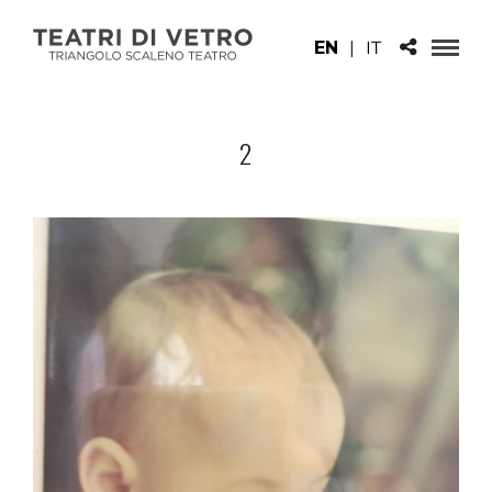
EN
|
IT
2