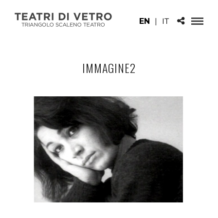
EN
|
IT
IMMAGINE2