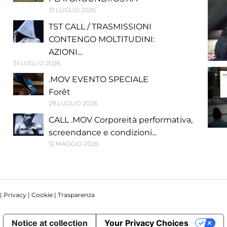
31 LUGLIO 2026
TST CALL / TRASMISSIONI
CONTENGO MOLTITUDINI:
AZIONI...
31 LUGLIO 2026
.MOV EVENTO SPECIALE
Forêt
29 LUGLIO 2026
CALL .MOV Corporeità performativa,
screendance e condizioni...
12 MAGGIO 2026
 |
Privacy
|
Cookie
|
Trasparenza
Notice at collection
Your Privacy Choices