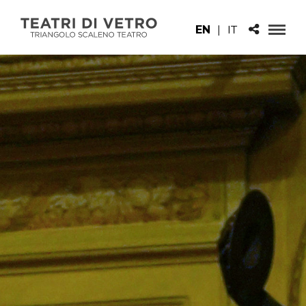
EN
|
IT