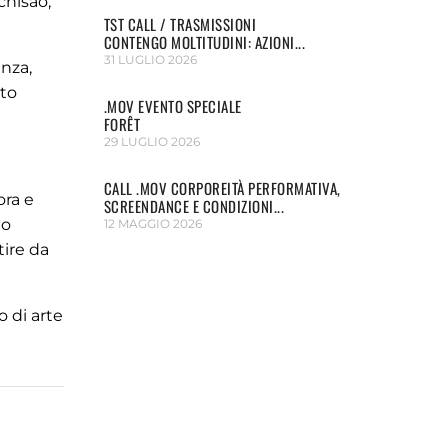
chisao,
TST CALL / TRASMISSIONI
CONTENGO MOLTITUDINI: AZIONI...
31 LUGLIO 2026
nza,
ato
.MOV EVENTO SPECIALE
FORÊT
29 LUGLIO 2026
CALL .MOV CORPOREITÀ PERFORMATIVA,
ora e
SCREENDANCE E CONDIZIONI...
uo
12 MAGGIO 2026
tire da
o di arte