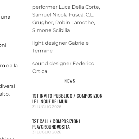
performer Luca Della Corte,
Samuel Nicola Fuscà, C.L.
i una
Grugher, Robin Lamothe,
Simone Scibilia
light designer Gabriele
oni
Termine
sound designer Federico
ro dalla
Ortica
NEWS
diversi
lto,
TST INVITO PUBBLICO / COMPOSIZIONI
LE LINGUE DEI MURI
31 LUGLIO 2026
TST CALL / COMPOSIZIONI
PLAYGROUND#OSTIA
31 LUGLIO 2026