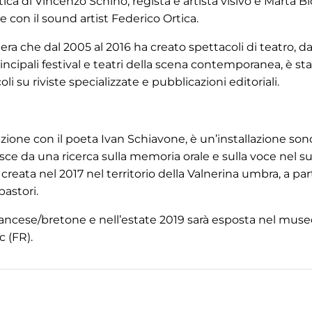
ca di Vincenzo Schino, regista e artista visivo e Marta Bi
 con il sound artist Federico Ortica.
 che dal 2005 al 2016 ha creato spettacoli di teatro, da
ncipali festival e teatri della scena contemporanea, è st
li su riviste specializzate e pubblicazioni editoriali.
zione con il poeta Ivan Schiavone, è un’installazione son
sce da una ricerca sulla memoria orale e sulla voce nel s
reata nel 2017 nel territorio della Valnerina umbra, a par
pastori.
francese/bretone e nell’estate 2019 sarà esposta nel muse
 (FR).