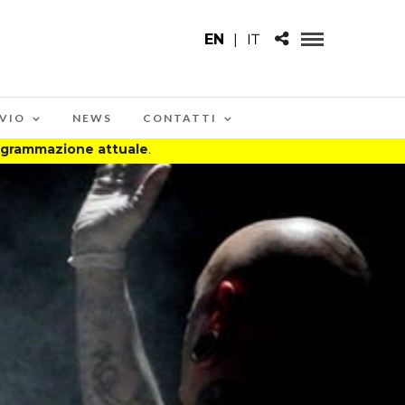
EN
|
IT
VIO
NEWS
CONTATTI
rogrammazione attuale
.