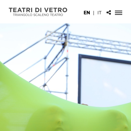
EN
|
IT