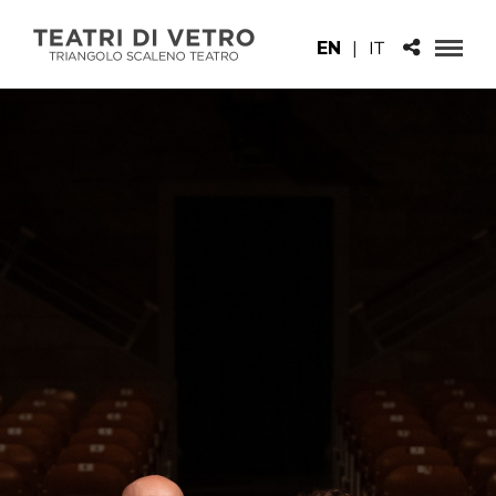
EN
|
IT