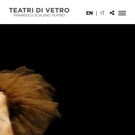
EN
|
IT