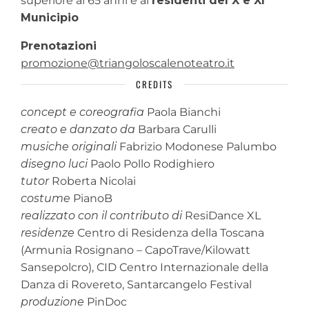
superiore ai 65 anni e ai
residenti del X e XI
Municipio
Prenotazioni
promozione@triangoloscalenoteatro.it
CREDITS
concept e coreografia
Paola Bianchi
creato e danzato da
Barbara Carulli
musiche originali
Fabrizio Modonese Palumbo
disegno luci
Paolo Pollo Rodighiero
tutor
Roberta Nicolai
costume
PianoB
realizzato con il contributo di
ResiDance XL
residenze
Centro di Residenza della Toscana
(Armunia Rosignano – CapoTrave/Kilowatt
Sansepolcro), CID Centro Internazionale della
Danza di Rovereto, Santarcangelo Festival
produzione
PinDoc