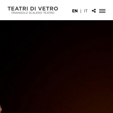
EN
|
IT