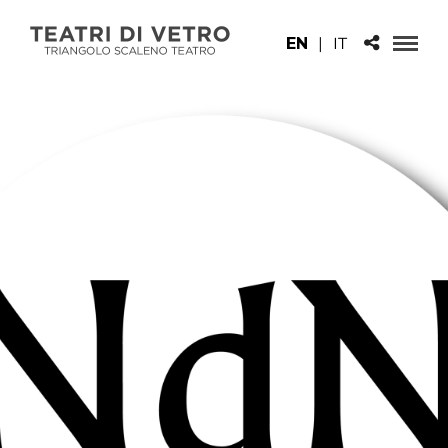
EN
|
IT