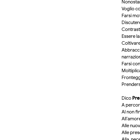
Nonostan
Voglio c
Farsi mo
Discuter
Contrasta
Essere l
Coltivare
Abbracc
narrazion
Farsi con
Moltiplic
Fronteggi
Prendersi
Dico
Pre
A percors
Al non fin
All’amore
Alle nuov
Alle pres
Alla nec