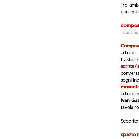
Tre ambi
percepire
composi
In collabo
Composi
urbano
trasform
scritta
conversa
segni in
raccont
urbano in
Ivan Gas
tavola r
Scoprite
spazio r