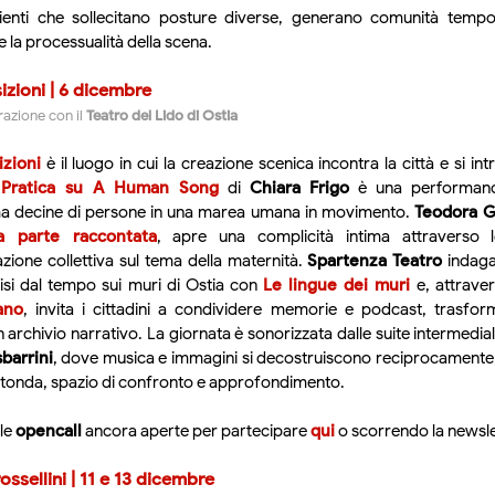
enti che sollecitano posture diverse, generano comunità tempo
 la processualità della scena.
zioni | 6 dicembre
razione con il
Teatro del Lido di Ostia
zioni
è il luogo in cui la creazione scenica incontra la città e si int
.
Pratica su A Human Song
di
Chiara Frigo
è una performanc
a decine di persone in una marea umana in movimento.
Teodora 
/la parte raccontata
, apre una complicità intima attraverso le
zione collettiva sul tema della maternità.
Spartenza Teatro
indaga 
cisi dal tempo sui muri di Ostia con
Le lingue dei muri
e, attraver
ano
, invita i cittadini a condividere memorie e podcast, trasfo
 archivio narrativo. La giornata è sonorizzata dalle suite intermedia
barrini
, dove musica e immagini si decostruiscono reciprocamente,
otonda, spazio di confronto e approfondimento.
 le
opencall
ancora aperte per partecipare
qui
o scorrendo la newsle
ossellini | 11 e 13 dicembre