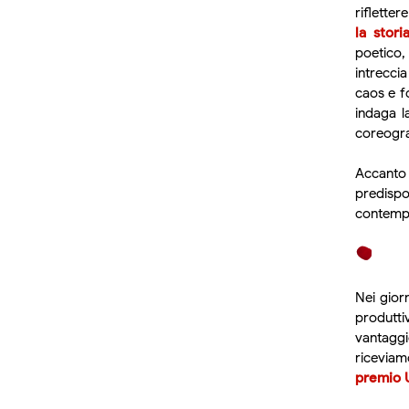
rifletter
la stori
poetico
intrecci
caos e f
indaga l
coreogr
Accanto
predispo
contemp
Nei gior
produtti
vantaggio
riceviamo
premio 