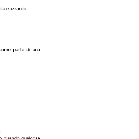
sta e azzardo.
 come parte di una
.
.
llo quando qualcosa