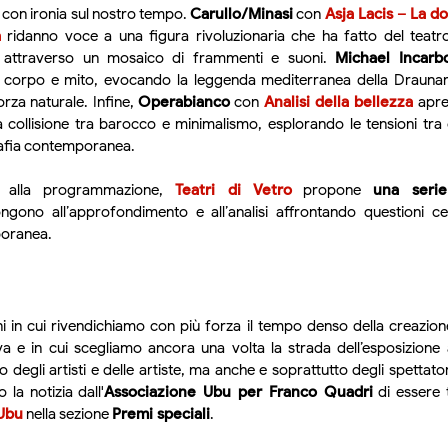
e con ironia sul nostro tempo.
Carullo/Minasi
con
Asja Lacis – La d
a
ridanno voce a una figura rivoluzionaria che ha fatto del teatro
, attraverso un mosaico di frammenti e suoni.
Michael Incarb
a corpo e mito, evocando la leggenda mediterranea della Drauna
orza naturale. Infine,
Operabianco
con
Analisi della bellezza
apre
a collisione tra barocco e minimalismo, esplorando le tensioni tra
afia contemporanea.
 alla programmazione,
Teatri di Vetro
propone
una serie
ngono all’approfondimento e all’analisi affrontando questioni ce
oranea.
ni in cui rivendichiamo con più forza il tempo denso della creazion
va e in cui scegliamo ancora una volta la strada dell’esposizione a
 degli artisti e delle artiste, ma anche e soprattutto degli spettatori
 la notizia dall'
Associazione Ubu per Franco Quadri
di essere 
Ubu
nella sezione
Premi speciali
.