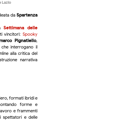
e Lazio
 ideata da
Spartenza
la
Settimana delle
i vincitori:
Spooky
arco Pignatiello
,
i che interrogano il
ine alla critica del
truzione narrativa
iero, formati ibridi e
smontando forme e
i lavoro e frammenti
 spettatori e delle