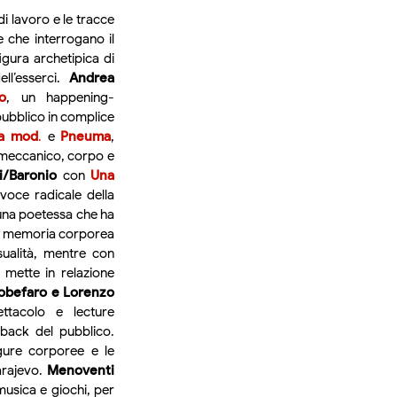
 di lavoro e le tracce
e che interrogano il
figura archetipica di
ll’esserci.
Andrea
o
, un happening-
pubblico in complice
a mod
.
e
Pneuma
,
e meccanico, corpo e
ni/Baronio
con
Una
voce radicale della
 una poetessa che ha
a memoria corporea
sualità, mentre con
 mette in relazione
obefaro e Lorenzo
tacolo e lecture
dback del pubblico.
igure corporee e le
arajevo.
Menoventi
 musica e giochi, per