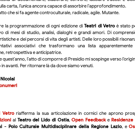
ulla carta, l’unica ancora capace di assorbire l’approfondimento.
tto che si fa agente controculturale, radicale, agile. Mutante.
 la programmazione di ogni edizione di
Teatri di Vetro
è stato p
vo di mesi di studio, analisi, dialoghi e grandi amori. Di compren
rtistiche e dei percorsi di vita degli artisti. Delle loro possibili risona
entativi associativi che trasformano una lista apparentement
e, retrospettiva e anticipatrice.
quest’anno, l’atto di comporre di Presidio mi sospinge verso l’origin
in avanti. Per ritornare là da dove siamo venuti.
Nicolai
onumeri
i Vetro
riafferma la sua articolazione in cornici che aprono prosp
zioni
al
Teatro del Lido di Ostia
,
Open Feedback
e
Residenze D
ni - Polo Culturale Multidisciplinare della Regione Lazio
, e
Osc