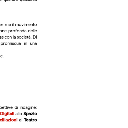
er me il movimento
sione profonda delle
nze con la società. Di
e promiscua in una
e.
ettive di indagine:
igitali
allo
Spazio
illazioni
al
Teatro