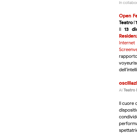
In collab
Open F
Teatro
l’
Il
13 di
Residenz
Internet
Screenve
rapporto 
voyeuri
dell’intel
oscillaz
Al
Teatro 
Il cuore 
disposi
condivid
performa
spettatri