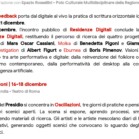
orazione con
Spazio Rossellini - Polo Culturale Multidisciplinare della Region
eedback
porta dal digitale al vivo la pratica di scrittura orizzontale
11 dicembre
.
cembre
, l’incontro pubblico di
Residenze Digitali
conclude 
e Digitali
, restituendo il percorso di ricerca dei quattro progett
di
Mara Oscar Cassiani
,
Molka
di
Benedetta Pigoni
e
Giamm
stigation
di
Albert Figurt
e
Eburnea
di
Boris Pimenov
. Vision
tra arte performativa e digitale: dalla reinvenzione del folklore onl
smo contemporaneo, dalla performatività del desktop alla cos
ligenza artificiale.
ioni | 16-18 dicembre
India - Teatro di Roma
del
Presidio
si concentra in
Oscillazioni
, tre giorni di pratiche e pens
tivi scenici aperti. La scena si espone, aprendo processi, 
endo materiali di ricerca. Gli artisti e le artiste mescolano diari d
tivi, generando oggetti scenici che convocano lo sguardo degli
ci.