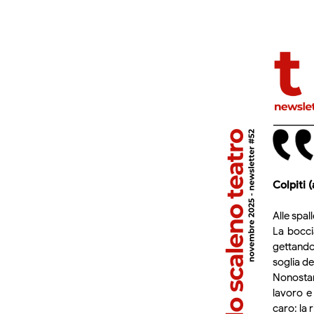
Colpiti 
Alle spal
La boccia
gettando 
soglia del
Nonostan
lavoro e 
caro: la r