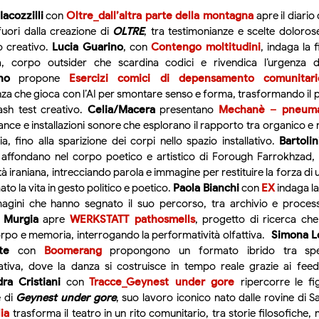
Iacozzilli
con
Oltre_dall’altra parte della montagna
apre il diario
fuori dalla creazione di
OLTRE
, tra testimonianze e scelte doloros
 creativo.
Lucia Guarino
, con
Contengo moltitudini
, indaga la 
la, corpo outsider che scardina codici e rivendica l’urgenza de
no
propone
Esercizi comici di depensamento comunitari
za che gioca con l’AI per smontare senso e forma, trasformando il 
ash test creativo.
Celia/Macera
presentano
Mechanè – pneum
nce e installazioni sonore che esplorano il rapporto tra organico 
a, fino alla sparizione dei corpi nello spazio installativo.
Bartoli
affondano nel corpo poetico e artistico di Forough Farrokhzad, 
à iraniana, intrecciando parola e immagine per restituire la forza di
to la vita in gesto politico e poetico.
Paola Bianchi
con
EX
indaga l
agini che hanno segnato il suo percorso, tra archivio e proces
 Murgia
apre
WERKSTATT pathosmells
, progetto di ricerca che
orpo e memoria, interrogando la performatività olfattiva.
Simona L
te
con
Boomerang
propongono un formato ibrido tra spet
ativa, dove la danza si costruisce in tempo reale grazie ai fee
ra Cristiani
con
Tracce_Geynest under gore
ripercorre le f
 di
Geynest under gore
, suo lavoro iconico nato dalle rovine di S
ia
trasforma il teatro in un rito comunitario, tra storie filosofiche,