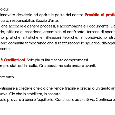
o qui.
innovato desiderio ad aprire le porte del nostro
Presidio di prat
 cura, responsabilità. Spazio d’arte.
 che accoglie e genera processi, li accompagna e li documenta. Do
rio, officina di creazione, assemblea di confronto, terreno di sperim
ano pratiche artistiche e riflessioni teoriche, si condividono str
cono comunità temporanee che si restituiscono lo sguardo, dialogano
esente.
 è Oscillazioni
. Solo più pulita e senza compromessi.
mpre stati qui in realtà. Ora possiamo solo andare avanti.
te tutto.
ontinuare a credere che ciò che rende fragile e precario un gesto art
ove. Ciò che lo stabilizza, lo snatura.
olo provare a tenere l’equilibrio. Continuare ad
oscillare
. Continuare 