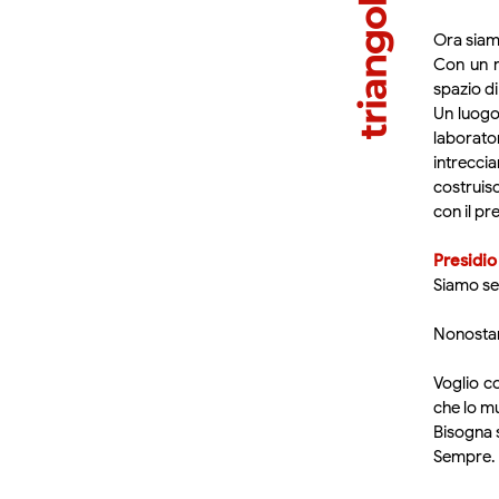
Ora siam
Con un r
spazio di
Un luogo
laborato
intrecci
costruis
con il pr
Presidio
Siamo se
Nonostan
Voglio c
che lo mu
Bisogna s
Sempre.