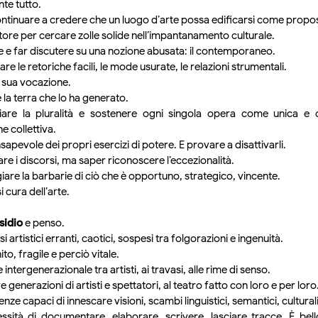
te tutto.
ontinuare a credere che un luogo d’arte possa edificarsi come propo
tore per cercare zolle solide nell’impantanamento culturale.
e e far discutere su una nozione abusata: il contemporaneo.
re le retoriche facili, le mode usurate, le relazioni strumentali.
a sua vocazione.
 la terra che lo ha generato.
iare la pluralità e sostenere ogni singola opera come unica e
e collettiva.
sapevole dei propri esercizi di potere. E provare a disattivarli.
are i discorsi, ma saper riconoscere l’eccezionalità.
are la barbarie di ciò che è opportuno, strategico, vincente.
 cura dell’arte.
sidio
e penso.
i artistici erranti, caotici, sospesi tra folgorazioni e ingenuità.
ito, fragile e perciò vitale.
 intergenerazionale tra artisti, ai travasi, alle rime di senso.
e generazioni di artisti e spettatori, al teatro fatto con loro e per loro
enze capaci di innescare visioni, scambi linguistici, semantici, culturali
essità di documentare, elaborare, scrivere, lasciare tracce. È be