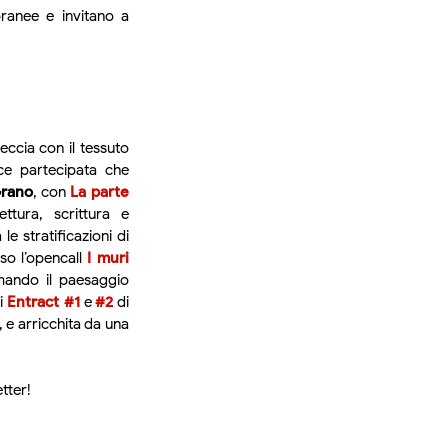
ranee e invitano a
reccia con il tessuto
e partecipata che
Grano
, con
La parte
ttura, scrittura e
le stratificazioni di
so l’opencall
I muri
rmando il paesaggio
li
Entract #1
e
#2
di
 e arricchita da una
tter!