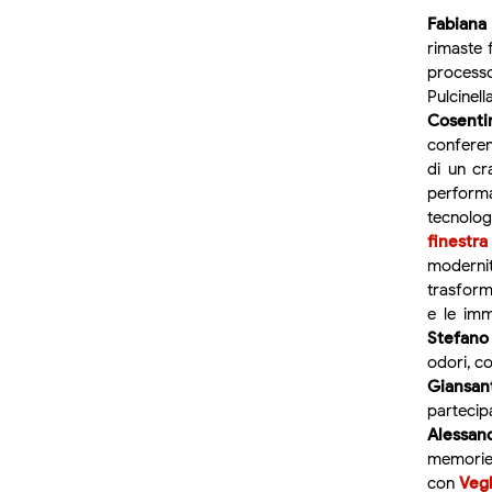
Fabiana 
rimaste 
processo
Pulcinel
Cosenti
conferen
di un cr
performa
tecnologi
finestra
modernit
trasforma
e le imm
Stefano
odori, c
Giansan
partecip
Alessand
memorie
con
Vegl