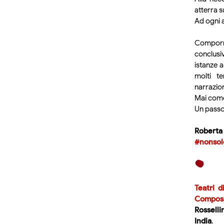
atterra s
Ad ogni a
Comporre
conclusi
istanze a
molti t
narrazion
Mai come 
Un passo 
Roberta 
#nonsol
Teatri d
Composi
Rosselli
India
.